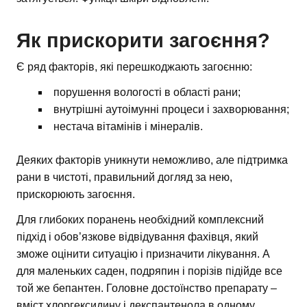
Як прискорити загоєння?
Є ряд факторів, які перешкоджають загоєнню:
порушення вологості в області рани;
внутрішні аутоімунні процеси і захворювання;
нестача вітамінів і мінералів.
Деяких факторів уникнути неможливо, але підтримка
рани в чистоті, правильний догляд за нею,
прискорюють загоєння.
Для глибоких поранень необхідний комплексний
підхід і обов’язкове відвідування фахівця, який
зможе оцінити ситуацію і призначити лікування. А
для маленьких саден, подряпин і порізів підійде все
той же бепантен. Головне достоїнство препарату –
вміст хлоргексидину і декспантенола в одному