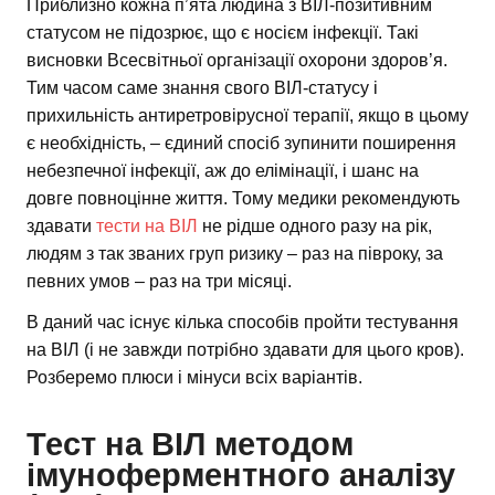
Приблизно кожна п’ята людина з ВІЛ-позитивним
статусом не підозрює, що є носієм інфекції. Такі
висновки Всесвітньої організації охорони здоров’я.
Тим часом саме знання свого ВІЛ-статусу і
прихильність антиретровірусної терапії, якщо в цьому
є необхідність, – єдиний спосіб зупинити поширення
небезпечної інфекції, аж до елімінації, і шанс на
довге повноцінне життя. Тому медики рекомендують
здавати
тести на ВІЛ
не рідше одного разу на рік,
людям з так званих груп ризику – раз на півроку, за
певних умов – раз на три місяці.
В даний час існує кілька способів пройти тестування
на ВІЛ (і не завжди потрібно здавати для цього кров).
Розберемо плюси і мінуси всіх варіантів.
Тест на ВІЛ методом
імуноферментного аналізу