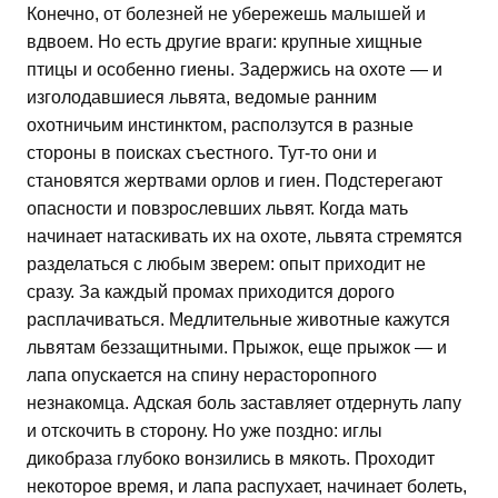
Конечно, от болезней не убережешь малышей и
вдвоем. Но есть другие враги: крупные хищные
птицы и особенно гиены. Задержись на охоте — и
изголодавшиеся львята, ведомые ранним
охотничьим инстинктом, расползутся в разные
стороны в поисках съестного. Тут-то они и
становятся жертвами орлов и гиен. Подстерегают
опасности и повзрослевших львят. Когда мать
начинает натаскивать их на охоте, львята стремятся
разделаться с любым зверем: опыт приходит не
сразу. За каждый промах приходится дорого
расплачиваться. Медлительные животные кажутся
львятам беззащитными. Прыжок, еще прыжок — и
лапа опускается на спину нерасторопного
незнакомца. Адская боль заставляет отдернуть лапу
и отскочить в сторону. Но уже поздно: иглы
дикобраза глубоко вонзились в мякоть. Проходит
некоторое время, и лапа распухает, начинает болеть,