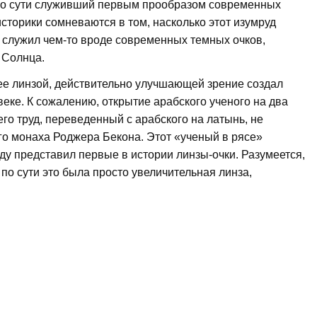
по сути служивший первым прообразом современных
историки сомневаются в том, насколько этот изумруд
 служил чем-то вроде современных темных очков,
 Солнца.
ее линзой, действительно улучшающей зрение создал
веке. К сожалению, открытие арабского ученого на два
его труд, переведенный с арабского на латынь, не
ого монаха Роджера Бекона. Этот «ученый в рясе»
ду представил первые в истории линзы-очки. Разумеется,
 по сути это была просто увеличительная линза,