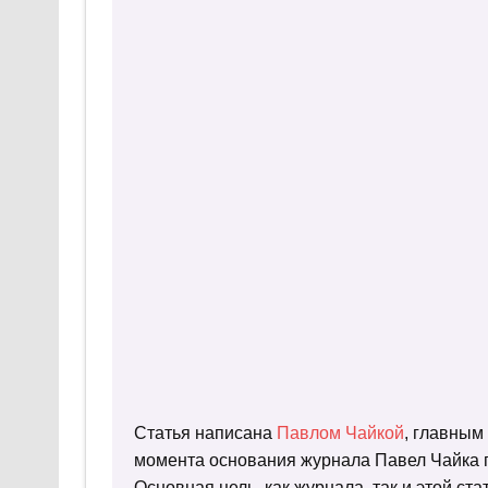
Статья написана
Павлом Чайкой
, главным
момента основания журнала Павел Чайка п
Основная цель, как журнала, так и этой с