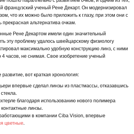
тие пошло параллельно с развитием очков, и одним из тех,
ий французский ученый Рене Декарт. Он модернизировал
ом, что их можно было приложить к глазу, при этом они с
ь прекрасная альтернатива очкам.
енные Рене Декартом имели один значительный
шить эту проблему удалось швейцарскому физиологу
ктировал максимально удобную конструкцию линз, с ними
о 4 часов, не снимая. Свое изобретение ученый
развитие, вот краткая хронология:
Дьери впервые сделал линзы из пластмассы, отказавшись
 стекла.
ихтерле благодаря использованию нового полимера
 контактные линзы.
 работающими в компании Ciba Vision, впервые
ия цветные
.