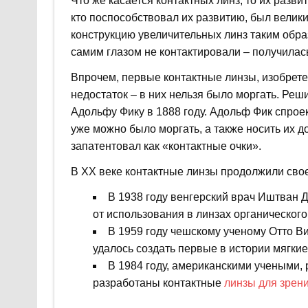
Что же касается контактных линз, то их разви
кто поспособствовал их развитию, был велик
конструкцию увеличительных линз таким образ
самим глазом не контактировали – получилас
Впрочем, первые контактные линзы, изобрет
недостаток – в них нельзя было моргать. Ре
Адольфу Фику в 1888 году. Адольф Фик спрое
уже можно было моргать, а также носить их д
запатентовал как «контактные очки».
В XX веке контактные линзы продолжили свое 
В 1938 году венгерский врач Иштван 
от использования в линзах органического
В 1959 году чешскому ученому Отто В
удалось создать первые в истории мягкие
В 1984 году, американскими учеными,
разработаны контактные
линзы для зрен