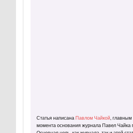
Статья написана
Павлом Чайкой
, главным
момента основания журнала Павел Чайка п
Основная цель, как журнала, так и этой с