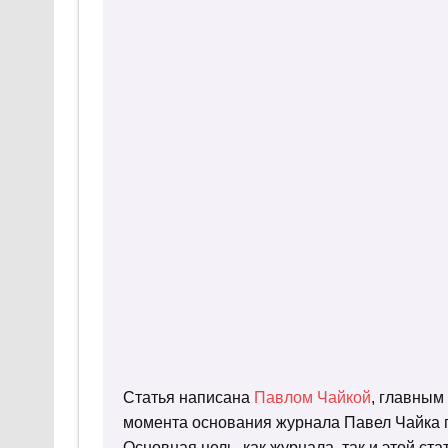
Статья написана
Павлом Чайкой
, главным
момента основания журнала Павел Чайка п
Основная цель, как журнала, так и этой с