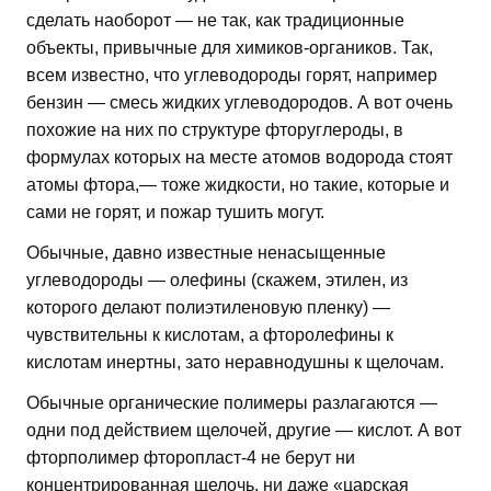
сделать наоборот — не так, как традиционные
объекты, привычные для химиков-органиков. Так,
всем известно, что углеводороды горят, например
бензин — смесь жидких углеводородов. А вот очень
похожие на них по структуре фторуглероды, в
формулах которых на месте атомов водорода стоят
атомы фтора,— тоже жидкости, но такие, которые и
сами не горят, и пожар тушить могут.
Обычные, давно известные ненасыщенные
углеводороды — олефины (скажем, этилен, из
которого делают полиэтиленовую пленку) —
чувствительны к кислотам, а фторолефины к
кислотам инертны, зато неравнодушны к щелочам.
Обычные органические полимеры разлагаются —
одни под действием щелочей, другие — кислот. А вот
фторполимер фторопласт-4 не берут ни
концентрированная щелочь, ни даже «царская