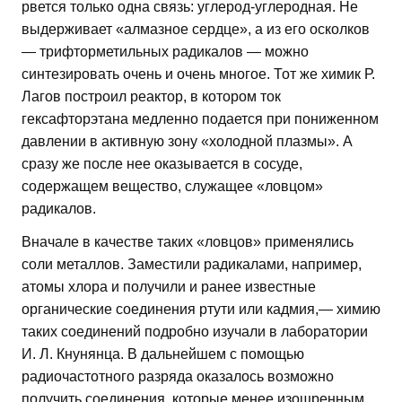
рвется только одна связь: углерод-углеродная. Не
выдерживает «алмазное сердце», а из его осколков
— трифторметильных радикалов — можно
синтезировать очень и очень многое. Тот же химик Р.
Лагов построил реактор, в котором ток
гексафторэтана медленно подается при пониженном
давлении в активную зону «холодной плазмы». А
сразу же после нее оказывается в сосуде,
содержащем вещество, служащее «ловцом»
радикалов.
Вначале в качестве таких «ловцов» применялись
соли металлов. Заместили радикалами, например,
атомы хлора и получили и ранее известные
органические соединения ртути или кадмия,— химию
таких соединений подробно изучали в лаборатории
И. Л. Кнунянца. В дальнейшем с помощью
радиочастотного разряда оказалось возможно
получить соединения, которые менее изощренным