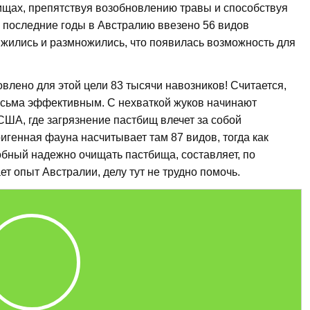
бищах, препятствуя возобновлению травы и способствуя
последние годы в Австралию ввезено 56 видов
ижились и размножились, что появилась возможность для
овлено для этой цели 83 тысячи навозников! Считается,
весьма эффективным. С нехваткой жуков начинают
 США, где загрязнение пастбищ влечет за собой
генная фауна насчитывает там 87 видов, тогда как
бный надежно очищать пастбища, составляет, по
ет опыт Австралии, делу тут не трудно помочь.