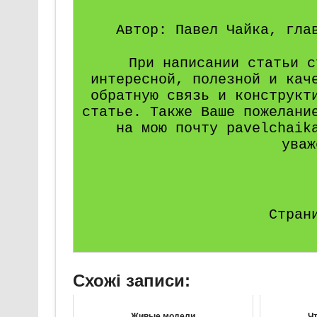
Автор: Павел Чайка, гла
При написании статьи с
интересной, полезной и кач
обратную связь и конструкт
статье. Также Ваше пожелани
на мою почту pavelchaik
уваж
Стран
Схожі записи:
Живые модели
Чт