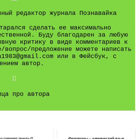
вный редактор журнала Познавайка
тарался сделать ее максимально
ественной. Буду благодарен за любую
ивную критику в виде комментариев к
е/вопрос/предложение можете написать
a1983@gmail.com или в Фейсбук, с
ением автор.
ица про автора
о говорят пчелы?
Феромоны – химический язык