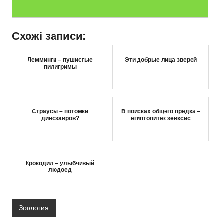
Схожі записи:
Лемминги – пушистые
Эти добрые лица зверей
пилигримы
Страусы – потомки
В поисках общего предка –
динозавров?
египтопитек зевксис
Крокодил – улыбчивый
людоед
Зоология