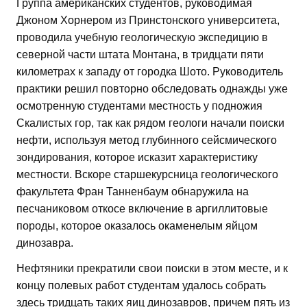
Группа американских студентов, руководимая
Джоном Хорнером из Принстонского университета,
проводила учебную геологическую экспедицию в
северной части штата Монтана, в тридцати пяти
километрах к западу от городка Шото. Руководитель
практики решил повторно обследовать однажды уже
осмотренную студентами местность у подножия
Скалистых гор, так как рядом геологи начали поиски
нефти, используя метод глубинного сейсмического
зондирования, которое исказит характеристику
местности. Вскоре старшекурсница геологического
факультета Фран Танненбаум обнаружила на
песчаниковом откосе включение в аргиллитовые
породы, которое оказалось окаменелым яйцом
динозавра.
Нефтяники прекратили свои поиски в этом месте, и к
концу полевых работ студентам удалось собрать
здесь тридцать таких яиц динозавров, причем пять из