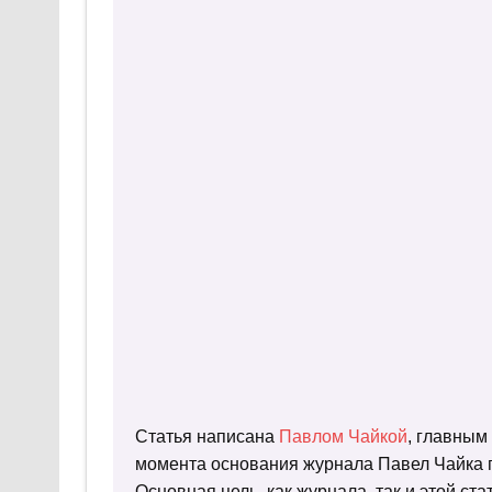
Статья написана
Павлом Чайкой
, главным
момента основания журнала Павел Чайка п
Основная цель, как журнала, так и этой с