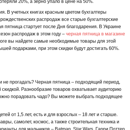
теряли 20%, а зерно упало в цене на 50%.
я. В учетных книгах красным цветом бухгалтеры
 рождественских распродаж все старые бухгалтерские
я пятница стартует после Дня благодарения. В Украине
сезон распродаж в этом году –
черная пятница в магазине
алоге вы найдете самые необходимые товары для этой
ышей подарками, при этом скидки будут достигать 60%.
и не прогадать? Черная пятница – подходящий период,
 скидкой. Разнообразие товаров охватывает аудиторию
можно порадовать чадо? Вы можете выбрать подходящее
ей от 1,5 лет, есть и для взрослых – 18 лет и старше.
вры, самолет, космос, а также строительная техника и
рианты для мальчиков – Batman, Star Wars, Гарри Поттер,