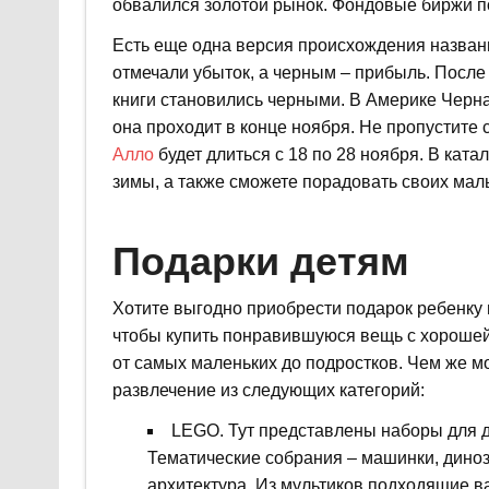
обвалился золотой рынок. Фондовые биржи по
Есть еще одна версия происхождения названи
отмечали убыток, а черным – прибыль. После
книги становились черными. В Америке Черна
она проходит в конце ноября. Не пропустите 
Алло
будет длиться с 18 по 28 ноября. В кат
зимы, а также сможете порадовать своих мал
Подарки детям
Хотите выгодно приобрести подарок ребенку 
чтобы купить понравившуюся вещь с хорошей
от самых маленьких до подростков. Чем же 
развлечение из следующих категорий:
LEGO. Тут представлены наборы для дет
Тематические собрания – машинки, диноза
архитектура. Из мультиков подходящие ва