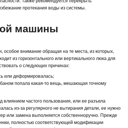
пасности. Также рекомендуется перекрыть
збежание протекания воды из системы.
ной машины
 особое внимание обращая на те места, из которых,
ходит из горизонтального или вертикального люка для
ьствовать о следующих причинах:
сь или деформировалась;
абаном попала какая-то вещь, мешающая точному
од влиянием частого пользования, или ее разъела
алась из-за регулярного не вытирания детали, ее нужно
тер или замена выполняется собственноручно. Прежде
зинки, полностью соответствующей модификации