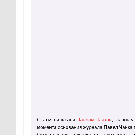
Статья написана
Павлом Чайкой
, главным
момента основания журнала Павел Чайка п
Основная цель, как журнала, так и этой с