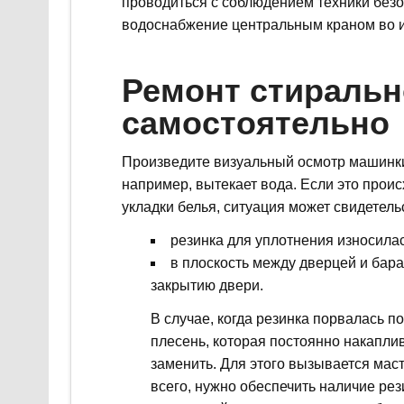
проводиться с соблюдением техники безо
водоснабжение центральным краном во и
Ремонт стираль
самостоятельно
Произведите визуальный осмотр машинки,
например, вытекает вода. Если это проис
укладки белья, ситуация может свидетел
резинка для уплотнения износила
в плоскость между дверцей и бар
закрытию двери.
В случае, когда резинка порвалась п
плесень, которая постоянно накаплив
заменить. Для этого вызывается мас
всего, нужно обеспечить наличие ре