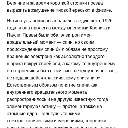
Берлине и за время короткой стоянки поезда
выразить возмущение «новой ересью» в физике.
Истина установилась в начале следующего, 1926
года, и она пролегла между мнениями Кронига и
Паули. Правы были оба: электрон имел
вращательный момент — спин, но своим
происхождением спин был обязан не простому
вращению электрона как абсолютно твердого
шарика вокруг своей оси, а какому-то внутреннему
его строению и был в том смысле «двузначностью,
не поддающейся классическому описанию».
Естественным образом понятие спина как
внутреннего вращательного момента
распространилось и на другую известную тогда
элементарную частицу — протон, а также на
атомные ядра. Пользуясь тонкими
спектроскопическими измерениями, теоретики
научились вычислять величину спина ядра, всегда