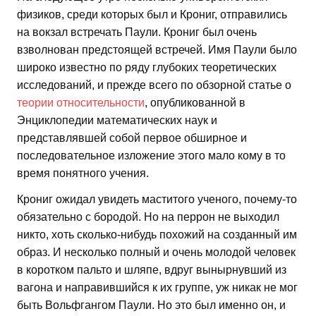
физиков, среди которых был и Крониг, отправились
на вокзал встречать Паули. Крониг был очень
взволнован предстоящей встречей. Имя Паули было
широко известно по ряду глубоких теоретических
исследований, и прежде всего по обзорной статье о
теории относительности
, опубликованной в
Энциклопедии математических наук и
представлявшей собой первое обширное и
последовательное изложение этого мало кому в то
время понятного учения.
Крониг ожидал увидеть маститого ученого, почему-то
обязательно с бородой. Но на перрон не выходил
никто, хоть сколько-нибудь похожий на созданный им
образ. И несколько полный и очень молодой человек
в коротком пальто и шляпе, вдруг вынырнувший из
вагона и направившийся к их группе, уж никак не мог
быть Вольфгангом Паули. Но это был именно он, и