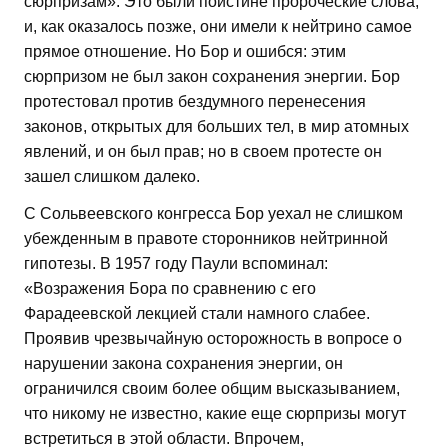
сюрпризам». Это были поистине пророческие слова,
и, как оказалось позже, они имели к нейтрино самое
прямое отношение. Но Бор и ошибся: этим
сюрпризом не был закон сохранения энергии. Бор
протестовал против бездумного перенесения
законов, открытых для больших тел, в мир атомных
явлений, и он был прав; но в своем протесте он
зашел слишком далеко.
С Сольвеевского конгресса Бор уехал не слишком
убежденным в правоте сторонников нейтринной
гипотезы. В 1957 году Паули вспоминал:
«Возражения Бора по сравнению с его
Фарадеевской лекцией стали намного слабее.
Проявив чрезвычайную осторожность в вопросе о
нарушении закона сохранения энергии, он
ограничился своим более общим высказыванием,
что никому не известно, какие еще сюрпризы могут
встретиться в этой области. Впрочем,