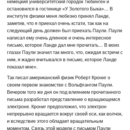
немецкий университетский городок Тюбинген и
остановился в гостинице «У Золотого Быка»… В
институте физики меня любезно принял Ланде,
заметив, что я приехал очень кстати, так как на
следующий день должен был приехать Паули. Паули
написал ему очень длинное и очень интересное
письмо, которое Ланде дал мне прочитать… В моих
глазах Паули значил так много, что, ожидая встречи с
ним, я жадно вчитывался в письмо, которое Ланде
показал мне».
Так писал американский физик Роберт Крониг о
своем первом знакомстве с Вольфгангом Паули.
Вечером того же дня он под влиянием прочитанного
письма разработал представление о вращающемся
электроне. Крониг предположил, что электрон
непрерывно вращается вокруг своей оси, как волчок,
и вследствие этого обладает вращательным
моментом. Связь этой модели с письмом Паули