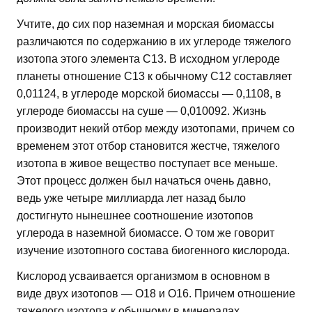
Учтите, до сих пор наземная и морская биомассы
различаются по содержанию в их углероде тяжелого
изотопа этого элемента С13. В исходном углероде
планеты отношение С13 к обычному С12 составляет
0,01124, в углероде морской биомассы — 0,1108, в
углероде биомассы на суше — 0,010092. Жизнь
производит некий отбор между изотопами, причем со
временем этот отбор становится жестче, тяжелого
изотопа в живое вещество поступает все меньше.
Этот процесс должен был начаться очень давно,
ведь уже четыре миллиарда лет назад было
достигнуто нынешнее соотношение изотопов
углерода в наземной биомассе. О том же говорит
изучение изотопного состава биогенного кислорода.
Кислород усваивается организмом в основном в
виде двух изотопов — О18 и О16. Причем отношение
тяжелого изотопа к обычному в минералах