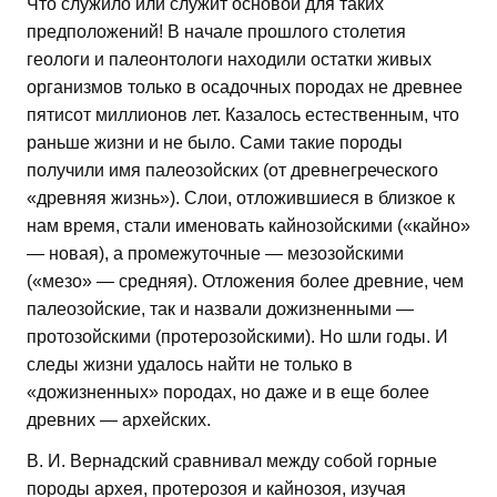
Что служило или служит основой для таких
предположений! В начале прошлого столетия
геологи и палеонтологи находили остатки живых
организмов только в осадочных породах не древнее
пятисот миллионов лет. Казалось естественным, что
раньше жизни и не было. Сами такие породы
получили имя палеозойских (от древнегреческого
«древняя жизнь»). Слои, отложившиеся в близкое к
нам время, стали именовать кайнозойскими («кайно»
— новая), а промежуточные — мезозойскими
(«мезо» — средняя). Отложения более древние, чем
палеозойские, так и назвали дожизненными —
протозойскими (протерозойскими). Но шли годы. И
следы жизни удалось найти не только в
«дожизненных» породах, но даже и в еще более
древних — архейских.
В. И. Вернадский сравнивал между собой горные
породы архея, протерозоя и кайнозоя, изучая