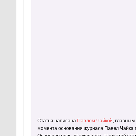
Статья написана
Павлом Чайкой
, главным
момента основания журнала Павел Чайка п
Основная цель, как журнала, так и этой с