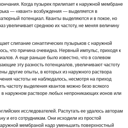
кончания. Когда пузырек прилипает к наружной мембране
ырька — «квант» возбуждения — выделяется в
иатюрный потенциал. Кванты выделяются и в покое, но
раз увеличивает среднюю их частоту, не меняя величину
ает слипание синаптических пузырьков с наружной
сь, что причина очевидна. Нервный импульс, приходя к
иалов. А еще раньше было известно, что в солевом
ающие эту разность потенциалов, увеличивают частоту
ны другие опыты, в которых из наружного раствора
ичения частоты не наблюдалось, несмотря на приход
ить частоту выделения квантов можно безо всякого
и в наружном растворе любых непроникающих ионов или
нглийских исследователей. Распутать ее удалось авторам
ну и его сотрудникам. Они исходили из простой
 наружной мембраной надо уменьшить поверхностный