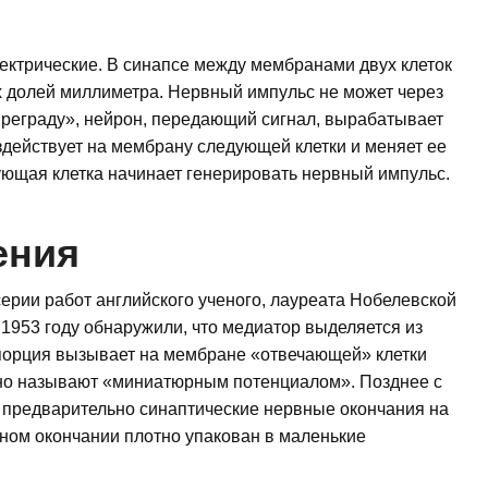
ектрические. В синапсе между мембранами двух клеток
х долей миллиметра. Нервный импульс не может через
«преграду», нейрон, передающий сигнал, вырабатывает
действует на мембрану следующей клетки и меняет ее
ующая клетка начинает генерировать нервный импульс.
ения
ерии работ английского ученого, лауреата Нобелевской
в 1953 году обнаружили, что медиатор выделяется из
порция вызывает на мембране «отвечающей» клетки
чно называют «миниатюрным потенциалом». Позднее с
 предварительно синаптические нервные окончания на
вном окончании плотно упакован в маленькие