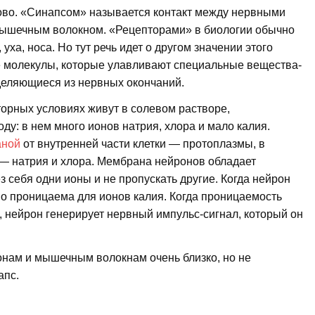
лово. «Синапсом» называется контакт между нервными
мышечным волокном. «Рецепторами» в биологии обычно
ха, носа. Но тут речь идет о другом значении этого
 молекулы, которые улавливают специальные вещества-
деляющиеся из нервных окончаний.
аторных условиях живут в солевом растворе,
у: в нем много ионов натрия, хлора и мало калия.
аной
от внутренней части клетки — протоплазмы, в
о — натрия и хлора. Мембрана нейронов обладает
 себя одни ионы и не пропускать другие. Когда нейрон
но проницаема для ионов калия. Когда проницаемость
 нейрон генерирует нервный импульс-сигнал, который он
онам и мышечным волокнам очень близко, но не
апс.