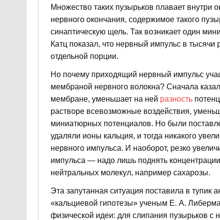
Множество таких пузырьков плавает внутри о
нервного окончания, содержимое такого пуз
синаптическую щель. Так возникает один мин
Катц показал, что нервный импульс в тысячи 
отдельной порции.
Но почему приходящий нервный импульс учащ
мембраной нервного волокна? Сначала казало
мембране, уменьшает на ней
разность
потенц
растворе всевозможные воздействия, уменьш
миниатюрных потенциалов. Но были поставле
удаляли ионы кальция, и тогда никакого увел
нервного импульса. И наоборот, резко увелич
импульса — надо лишь поднять концентраци
нейтральных молекул, например сахарозы.
Эта запутанная ситуация поставила в тупик а
«кальциевой гипотезы» ученым Е. А. Либерма
физической идеи: для слипания пузырьков с