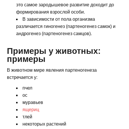
это самое зародышевое развитие доходит до
формирования взрослой особи.
В зависимости от пола организма
различается гиногенез (партеногенез самок) и
андрогенез (партеногенез самцов).
Примеры у животных:
примеры
В животном мире явления партеногенеза
встречается у:
пчел
ос
муравьев
ящериц
тлей
некоторых растений