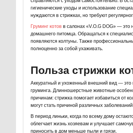
справляются с уходом самостоятельно. В ост
гигиенические уходы и использование специа
нуждаются в стрижках, но требуют регулярног
Груминг котов
в салонах «V.O.G DOG» — это не
домашнего питомца. Обращаться к специалис
появляются колтуны. Также профессиональный
полноценно за собой ухаживать.
Польза стрижки ко
Аккуратный и ухоженный внешний вид — это
груминга. Длинношерстные животные особенн
причинам: стрижка помогает избавиться от к
могут стать причиной различных заболеваний
В период линьки, когда по всему дому остают
облегчает жизнь хозяевам и улучшает самочувс
приносить в дом меньше пыли и грязи.