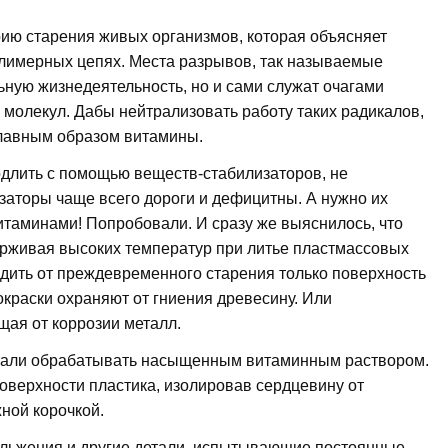
рию старения живых организмов, которая объясняет
лимерных цепях. Места разрывов, так называемые
ьную жизнедеятельность, но и сами служат очагами
молекул. Дабы нейтрализовать работу таких радикалов,
главным образом витамины.
длить с помощью веществ-стабилизаторов, не
заторы чаще всего дороги и дефицитны. А нужно их
Витаминами! Попробовали. И сразу же выяснилось, что
рживая высоких температур при литье пластмассовых
адить от преждевременного старения только поверхность
 окраски охраняют от гниения древесину. Или
ая от коррозии металл.
стали обрабатывать насыщенным витаминным раствором.
оверхности пластика, изолировав сердцевину от
ной корочкой.
ольжения и другие детали, испытывающие постоянные