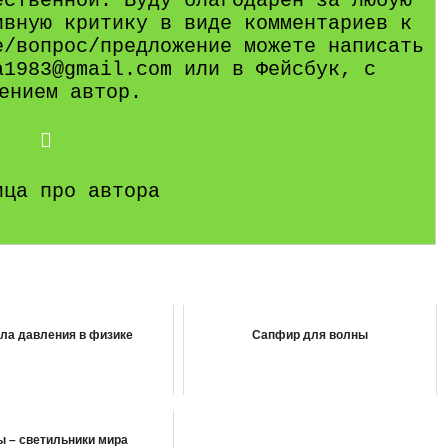
ественной. Буду благодарен за любую
ивную критику в виде комментариев к
е/вопрос/предложение можете написать
a1983@gmail.com или в Фейсбук, с
ением автор.
ица про автора
ла давления в физике
Сапфир для волны
 – светильники мира