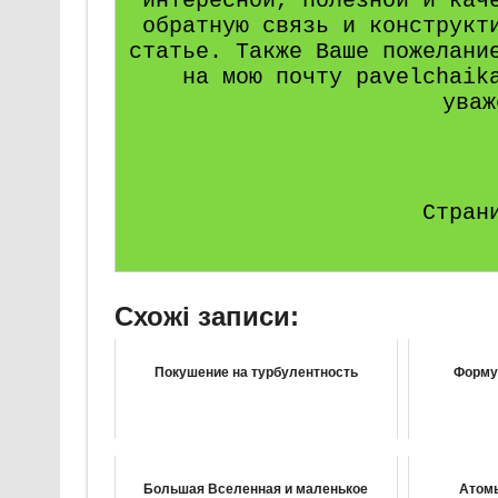
интересной, полезной и кач
обратную связь и конструкт
статье. Также Ваше пожелани
на мою почту pavelchaik
уваж
Стран
Схожі записи:
Покушение на турбулентность
Форму
Большая Вселенная и маленькое
Атомы