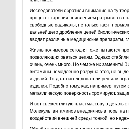
Исследователи обратили внимание на ту тео
процесс старения появлением разрывов в по
свободные радикалы, не только гасят нормал
дальнейшего дробления цепей биологических 
вводят различные медицинские препараты, 
Жизнь полимеров сегодня тоже пытаются про
позволяющих рваться цепям. Однако стабили
очень, очень много. Но чем же их заменить! 
витамины немедленно разрушаются, не выде
изделий. Тогда-то исследователи решили огр
изделия. Подобно тому, как, например, путем
металлическую поверхность хромируют, защищ
И вот свежеотлитую пластмассовую деталь 
Молекулы витаминов внедрились в поры на п
воздействий внешней среды тонкой, но надеж
Обработанные так шестерни, подшипники ск