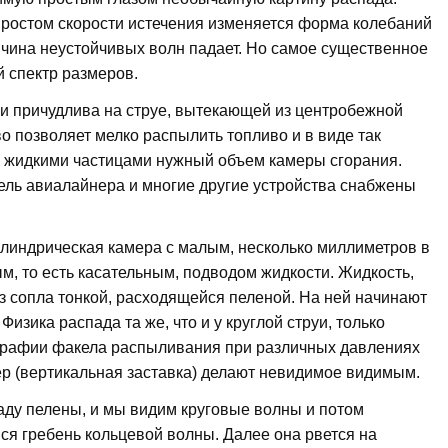
 ростом скорости истечения изменяется форма колебаний
ичина неустойчивых волн падает. Но самое существенное
 спектр размеров.
и причудлива на струе, вытекающей из центробежной
о позволяет мелко распылить топливо и в виде так
 жидкими частицами нужный объем камеры сгорания.
тель авиалайнера и многие другие устройства снабжены
линдрическая камера с малым, несколько миллиметров в
, то есть касательным, подводом жидкости. Жидкость,
из сопла тонкой, расходящейся пеленой. На ней начинают
зика распада та же, что и у круглой струи, только
графии факела распыливания при различных давлениях
ер (вертикальная заставка) делают невидимое видимым.
аду пелены, и мы видим круговые волны и потом
я гребень кольцевой волны. Далее она рвется на