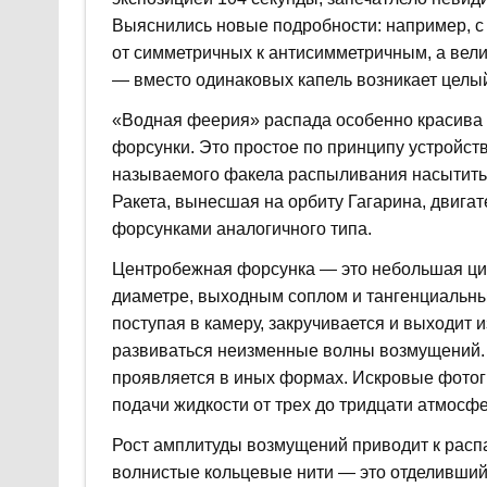
Выяснились новые подробности: например, с
от симметричных к антисимметричным, а вел
— вместо одинаковых капель возникает целый
«Водная феерия» распада особенно красива 
форсунки. Это простое по принципу устройств
называемого факела распыливания насытить
Ракета, вынесшая на орбиту Гагарина, двига
форсунками аналогичного типа.
Центробежная форсунка — это небольшая ци
диаметре, выходным соплом и тангенциальным
поступая в камеру, закручивается и выходит 
развиваться неизменные волны возмущений. Фи
проявляется в иных формах. Искровые фото
подачи жидкости от трех до тридцати атмосф
Рост амплитуды возмущений приводит к расп
волнистые кольцевые нити — это отделившийс