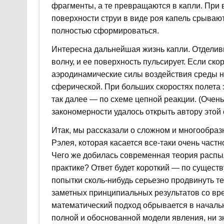
фрагменты, а те превращаются в капли. При 
поверхности струи в виде роя капель срываю
полностью сформироваться.
Интересна дальнейшая жизнь капли. Отделивш
волну, и ее поверхность пульсирует. Если ско
аэродинамические силы воздействия среды не
сферической. При больших скоростях полета 
так далее — по схеме цепной реакции. (Очен
закономерности удалось открыть автору этой с
Итак, мы рассказали о сложном и многообраз
Рэлея, которая касается все-таки очень част
Чего же добилась современная теория распы
практике? Ответ будет короткий — по существ
попытки сколь-нибудь серьезно продвинуть т
заметных принципиальных результатов со вр
математический подход обрывается в начальн
полной и обоснованной модели явления, ни з