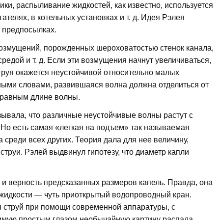
ики, распыливание жидкостей, как известно, используется
телях, в котельных установках и т. д. Идея Рэлея
х предпосылках.
озмущений, порожденных шероховатостью стенок канала,
едой и т. д. Если эти возмущения начнут увеличиваться,
струя окажется неустойчивой относительно малых
иными словами, развившаяся волна должна отделиться от
 равным длине волны.
зывала, что различные неустойчивые волны растут с
. Но есть самая «легкая на подъем» так называемая
среди всех других. Теория дала для нее величину,
труи. Рэлей выдвинул гипотезу, что диаметр капли
и верность предсказанных размеров капель. Правда, она
 жидкости — чуть приоткрытый водопроводный кран.
струй при помощи современной аппаратуры, с
димую простым глазом необычайную картину распада.