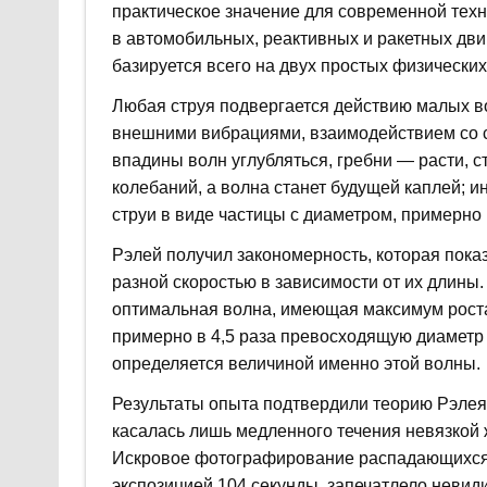
практическое значение для современной техн
в автомобильных, реактивных и ракетных двига
базируется всего на двух простых физически
Любая струя подвергается действию малых в
внешними вибрациями, взаимодействием со ср
впадины волн углубляться, гребни — расти, 
колебаний, а волна станет будущей каплей; 
струи в виде частицы с диаметром, примерно
Рэлей получил закономерность, которая пока
разной скоростью в зависимости от их длины
оптимальная волна, имеющая максимум роста 
примерно в 4,5 раза превосходящую диаметр с
определяется величиной именно этой волны.
Результаты опыта подтвердили теорию Рэлея 
касалась лишь медленного течения невязкой
Искровое фотографирование распадающихся 
экспозицией 104 секунды, запечатлело неви