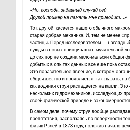
«Но, господа, забавный случай сей
Другой пример на память мне приводит…»
Тот, другой, касается нашего обычного макро
старая добрая механика. И, тем не менее «п
частицы. Перед исследователем — наглядный
нужды в новых принципах и в мучительной ло
до сих пор не создана мало-мальски общая ф
добытых в опытах данных все еще пока оста
Это поразительное явление, в котором орган
общеизвестно и проявляется, так сказать, на
как водяная струя распадается на капли. Это
нескольких гидромехаников, исследующих пр
своей физической природе и закономерностя
В самом деле, почему струя вообще распадае
препятствия, расползаясь по поверхности тон
физик Рэлей в 1878 году, положив начало це