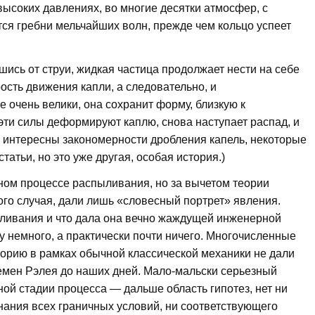
высоких давлениях, во многие десятки атмосфер, с
тся гребни мельчайших волн, прежде чем кольцо успеет
ись от струи, жидкая частица продолжает нести на себе
рость движения капли, а следовательно, и
 очень велики, она сохранит форму, близкую к
эти силы деформируют каплю, снова наступает распад, и
ь интересны закономерности дробления капель, некоторые
татьи, но это уже другая, особая история.)
ном процессе распыливания, но за вычетом теории
ного случая, дали лишь «словесный портрет» явления.
ливания и что дала она вечно жаждущей инженерной
у немного, а практически почти ничего. Многочисленные
еорию в рамках обычной классической механики не дали
емен Рэлея до наших дней. Мало-мальски серьезный
ой стадии процесса — дальше область гипотез, нет ни
нания всех граничных условий, ни соответствующего