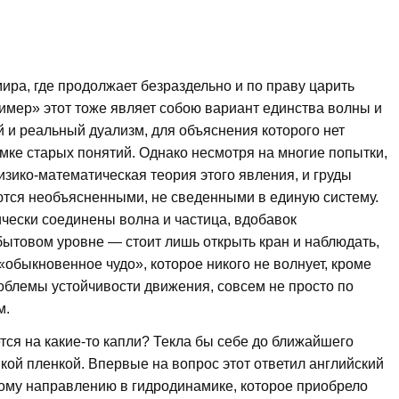
мира, где продолжает безраздельно и по праву царить
ример» этот тоже являет собою вариант единства волны и
 и реальный дуализм, для объяснения которого нет
мке старых понятий. Однако несмотря на многие попытки,
изико-математическая теория этого явления, и груды
ются необъясненными, не сведенными в единую систему.
ически соединены волна и частица, вдобавок
 бытовом уровне — стоит лишь открыть кран и наблюдать,
 «обыкновенное чудо», которое никого не волнует, кроме
облемы устойчивости движения, совсем не просто по
м.
тся на какие-то капли? Текла бы себе до ближайшего
кой пленкой. Впервые на вопрос этот ответил английский
лому направлению в гидродинамике, которое приобрело