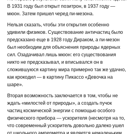
В 1931 году был открыт позитрон, в 1937 году —
мюон. Затем пришел черед пи-мезона.
Нельзя сказать, чтобы эти открытия особенно
удивили физиков. Существование античастиц было
предсказано еще в 1928 году Дираком, а пи-мезон
был необходим для объяснения природы ядерных
сил. Озадачивал лишь мюон: его существования
никто не предсказывал, и вписывался он в
сложившуюся картину мира примерно так же удачно,
как крокодил — в картину Пикассо «Девочка на
шаре».
Вторая возможность заключается в том, чтобы не
ждать «милостей от природы», а создать пучок
частиц космической энергии с помощью особого
физического прибора — ускорителя (несмотря на то,
что современный ускоритель довольно далеко ушел
от школьного амперметра и является немаленьким