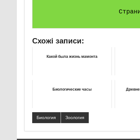
Стран
Схожі записи:
Какой была жизнь мамонта
Биологические часы
Древне
Биология
Зоология