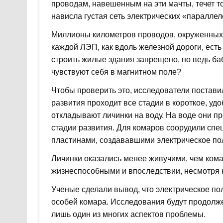
проводам, навешенным на эти мачты, течет ток
нависла густая сеть электрических «паралле
Миллионы километров проводов, окруженных
каждой ЛЭП, как вдоль железной дороги, ест
строить жилые здания запрещено, но ведь бабо
чувствуют себя в магнитном поле?
Чтобы проверить это, исследователи постави
развития проходит все стадии в короткое, у
откладывают личинки на воду. На воде они п
стадии развития. Для комаров соорудили сп
пластинами, создававшими электрическое пол
Личинки оказались менее живучими, чем ком
жизнеспособными и впоследствии, несмотря н
Ученые сделали вывод, что электрическое по
особей комара. Исследования будут продолже
лишь один из многих аспектов проблемы.