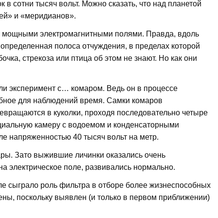
 в сотни тысяч вольт. Можно сказать, что над планетой
лей» и «меридианов».
 мощными электромагнитными полями. Правда, вдоль
ь определенная полоса отчуждения, в пределах которой
чка, стрекоза или птица об этом не знают. Но как они
ли эксперимент с… комаром. Ведь он в процессе
добное для наблюдений время. Самки комаров
ревращаются в куколки, проходя последовательно четыре
ециальную камеру с водоемом и конденсаторными
е напряженностью 40 тысяч вольт на метр.
ары. Зато выжившие личинки оказались очень
а электрическое поле, развивались нормально.
ле сыграло роль фильтра в отборе более жизнеспособных
ны, поскольку выявлен (и только в первом приближении)