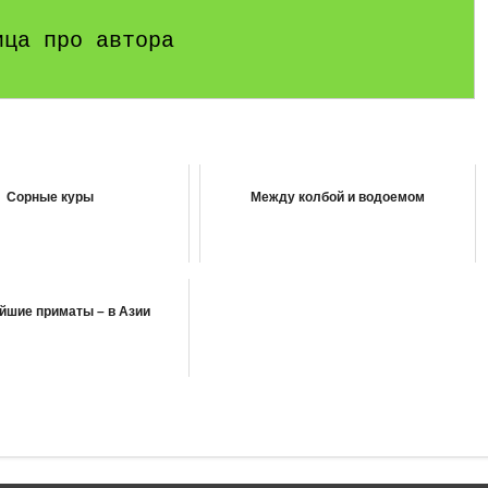
ица про автора
Сорные куры
Между колбой и водоемом
йшие приматы – в Азии