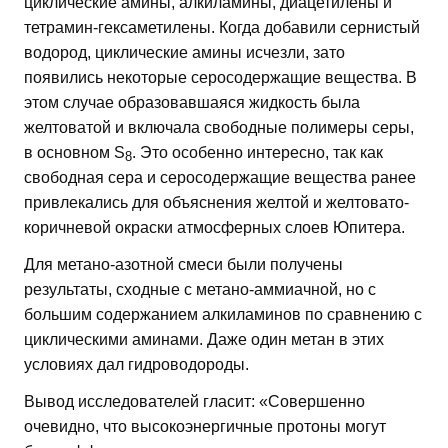
циклические амины, алкиламины, диацетилены и
тетрамин-гексаметилены. Когда добавили сернистый
водород, циклические амины исчезли, зато
появились некоторые серосодержащие вещества. В
этом случае образовавшаяся жидкость была
желтоватой и включала свободные полимеры серы,
в основном S
. Это особенно интересно, так как
8
свободная сера и серосодержащие вещества ранее
привлекались для объяснения желтой и желтовато-
коричневой окраски атмосферных слоев Юпитера.
Для метано-азотной смеси были получены
результаты, сходные с метано-аммиачной, но с
большим содержанием алкиламинов по сравнению c
циклическими аминами. Даже один метан в этих
условиях дал гидроводороды.
Вывод исследователей гласит: «Совершенно
очевидно, что высокоэнергичные протоны могут