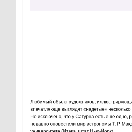
Любимый объект художников, иллюстрирующи
впечатляюще выглядят «надетые» несколько 
Не исключено, что у Сатурна есть еще одно, 
недавно оповестили мир астрономы Т. Р. Мак
университете (Итака, штат Нью-Йорк).