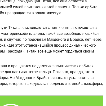
 частица, покидающая Титан, все еще остается в
ольшей силой притяжения этой планеты. Только орбита
ой» превращается в эллиптическую
пути Титана, сталкиваются с ним и опять включаются в
й «материнской» планеты, такой все возобновляющийся
, и спутник, по подсчетам Макдонога и Брайса, лет через
пока идет этот установившийся процесс динамического
ам «расхода», Титан все еще может гордиться своим
тана и вращаются на далеких эллиптических орбитах
е для нас гигантское кольцо. Пока что, правда, этого
боры. Но Макдоног и Брайс призывают установить на
оры, которые, находясь за пределами земной атмосферы,