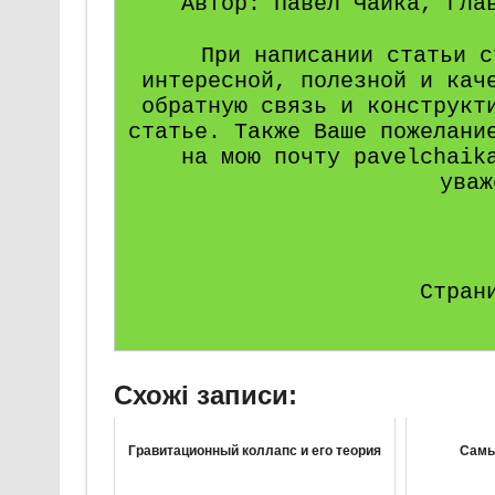
Автор: Павел Чайка, гла
При написании статьи с
интересной, полезной и кач
обратную связь и конструкт
статье. Также Ваше пожелани
на мою почту pavelchaik
уваж
Стран
Схожі записи:
Гравитационный коллапс и его теория
Самы