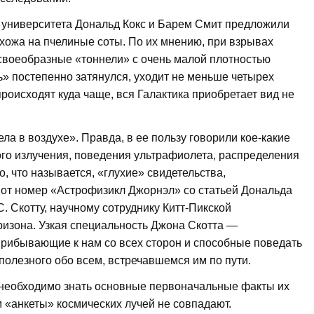
 университета Дональд Кокс и Барем Смит предложили
охожа на пчелиные соты. По их мнению, при взрывах
своеобразные «тоннели» с очень малой плотностью
ль» постепенно затянулся, уходит не меньше четырех
роисходят куда чаще, вся Галактика приобретает вид не
ла в воздухе». Правда, в ее пользу говорили кое-какие
го излучения, поведения ультрафиолета, распределения
о, что называется, «глухие» свидетельства,
 вот номер «Астрофизикл Джорнэл» со статьей Дональда
. Скотту, научному сотруднику Китт-Пикской
Аризона. Узкая специальность Джона Скотта —
 прибывающие к нам со всех сторон и способные поведать
 полезного обо всем, встречавшемся им по пути.
з, необходимо знать основные первоначальные факты их
ом «анкеты» космических лучей не совпадают.