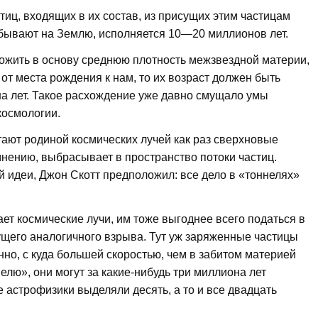
иц, входящих в их состав, из присущих этим частицам
рибывают на Землю, исполняется 10—20 миллионов лет.
ложить в основу среднюю плотность межзвездной материи,
от места рождения к нам, то их возраст должен быть
а лет. Такое расхождение уже давно смущало умы
космологии.
тают родиной космических лучей как раз сверхновые
мнению, выбрасывает в пространство потоки частиц.
 идеи, Джон Скотт предположил: все дело в «тоннелях»
ет космические лучи, им тоже выгоднее всего податься в
ущего аналогичного взрыва. Тут уж заряженные частицы
но, с куда большей скоростью, чем в забитом материей
елю», они могут за какие-нибудь три миллиона лет
 астрофизики выделяли десять, а то и все двадцать