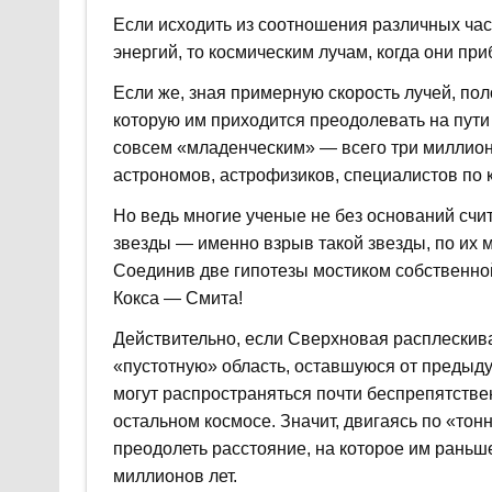
Если исходить из соотношения различных част
энергий, то космическим лучам, когда они п
Если же, зная примерную скорость лучей, по
которую им приходится преодолевать на пути 
совсем «младенческим» — всего три миллион
астрономов, астрофизиков, специалистов по 
Но ведь многие ученые не без оснований счи
звезды — именно взрыв такой звезды, по их 
Соединив две гипотезы мостиком собственной
Кокса — Смита!
Действительно, если Сверхновая расплескива
«пустотную» область, оставшуюся от предыд
могут распространяться почти беспрепятствен
остальном космосе. Значит, двигаясь по «тонн
преодолеть расстояние, на которое им раньше
миллионов лет.