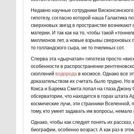
Недавно научные сотрудники Висконсинского
гипотезу, согласно которой наша Галактика п
сверхновых звезд в пространстве возникают 
материи. И так как на то, чтобы такой «тонне
миллионов лет, а новые взрывы сверхновых п
то голландского сыра, не то пчелиных сот.
Сперва эта «дырчатая» гипотеза просто «висе
особенности в распространении рентгеновско
скоплений
водорода
в космосе. Однако все эт
доказательством их считать было трудно. Но
Кокса и Барема Смита попал на глаза Джону С
обсерватории, что находится в горах штата 
космические лучи, эти странники Вселенной,
тому, кто умеет задавать им вопросы, немало
Однако, чтобы как следует понять их расска
биографии, особенно возраст. А как раз в эт