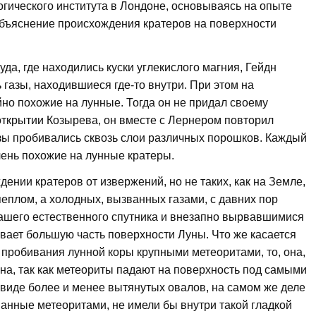
огического института в Лондоне, основываясь на опыте
объяснение происхождения кратеров на поверхности
уда, где находились куски углекислого магния, Гейдн
 газы, находившиеся где-то внутри. При этом на
но похожие на лунные. Тогда он не придал своему
открытии Козырева, он вместе с Лернером повторил
азы пробивались сквозь слои различных порошков. Каждый
чень похожие на лунные кратеры.
дении кратеров от извержений, но не таких, как на Земле,
пеплом, а холодных, вызванных газами, с давних пор
ашего естественного спутника и внезапно вырвавшимися
вает большую часть поверхности Луны. Что же касается
 пробивания лунной коры крупными метеоритами, то, она,
на, так как метеориты падают на поверхность под самыми
виде более и менее вытянутых овалов, на самом же деле
ванные метеоритами, не имели бы внутри такой гладкой