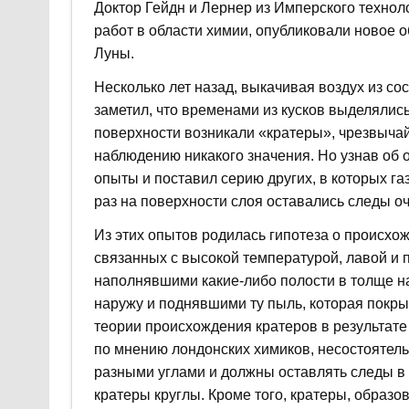
Доктор Гейдн и Лернер из Имперского технол
работ в области химии, опубликовали новое 
Луны.
Несколько лет назад, выкачивая воздух из сос
заметил, что временами из кусков выделялись
поверхности возникали «кратеры», чрезвычай
наблюдению никакого значения. Но узнав об 
опыты и поставил серию других, в которых г
раз на поверхности слоя оставались следы о
Из этих опытов родилась гипотеза о происхож
связанных с высокой температурой, лавой и 
наполнявшими какие-либо полости в толще н
наружу и поднявшими ту пыль, которая покры
теории происхождения кратеров в результате
по мнению лондонских химиков, несостоятель
разными углами и должны оставлять следы в 
кратеры круглы. Кроме того, кратеры, образо