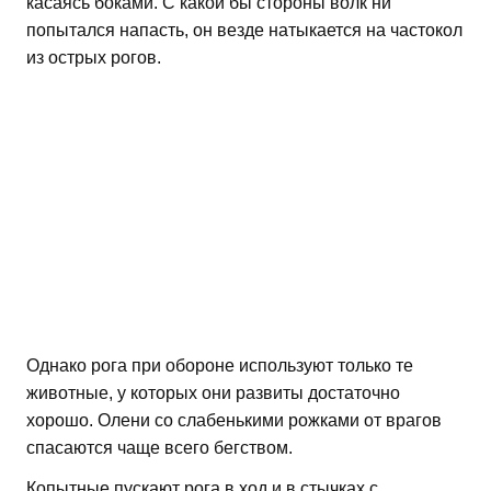
касаясь боками. С какой бы стороны волк ни
попытался напасть, он везде натыкается на частокол
из острых рогов.
Однако рога при обороне используют только те
животные, у которых они развиты достаточно
хорошо. Олени со слабенькими рожками от врагов
спасаются чаще всего бегством.
Копытные пускают рога в ход и в стычках с