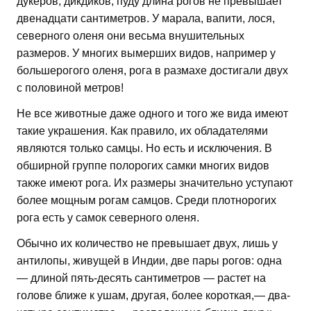
дукеров, дикдиков, пуду длина рогов не превышает
двенадцати сантиметров. У марала, вапити, лося,
северного оленя они весьма внушительных
размеров. У многих вымерших видов, например у
большерогого оленя, рога в размахе достигали двух
с половиной метров!
Не все животные даже одного и того же вида имеют
такие украшения. Как правило, их обладателями
являются только самцы. Но есть и исключения. В
обширной группе полорогих самки многих видов
также имеют рога. Их размеры значительно уступают
более мощным рогам самцов. Среди плотнорогих
рога есть у самок северного оленя.
Обычно их количество не превышает двух, лишь у
антилопы, живущей в Индии, две пары рогов: одна
— длиной пять-десять сантиметров — растет на
голове ближе к ушам, другая, более короткая,— два-