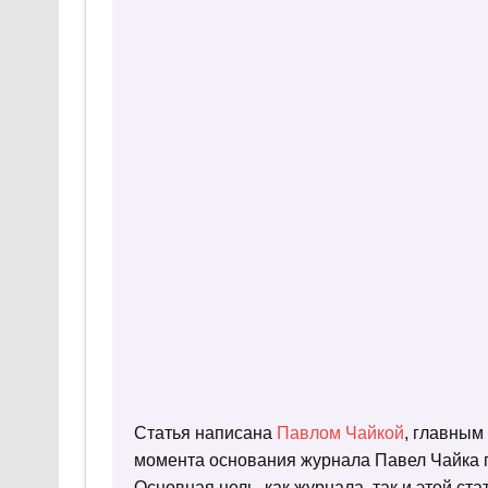
Статья написана
Павлом Чайкой
, главным
момента основания журнала Павел Чайка п
Основная цель, как журнала, так и этой с