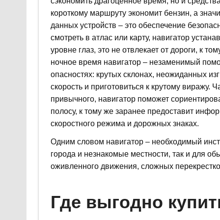
сэкономить драгоценное время, но и средств
короткому маршруту экономит бензин, а значит
данных устройств – это обеспечение безопас
смотреть в атлас или карту, навигатор устан
уровне глаз, это не отвлекает от дороги, к 
ночное время навигатор – незаменимый помо
опасностях: крутых склонах, неожиданных изг
скорость и приготовиться к крутому виражу. 
привычного, навигатор поможет сориентирова
полосу, к тому же заранее предоставит инфо
скоростного режима и дорожных знаках.
Одним словом навигатор – необходимый инстр
города и незнакомые местности, так и для об
оживленного движения, сложных перекрестков
Где выгодно купит