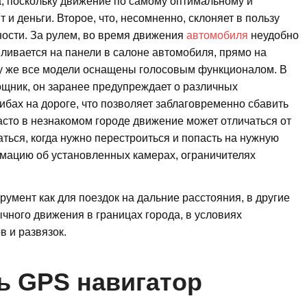
а, поскольку движение по самому оптимальному и
 и деньги. Второе, что, несомненно, склоняет в пользу
ности. За рулем, во время движения
автомобиля
неудобно
авливается на панели в салоне автомобиля, прямо на
тому же все модели оснащены голосовым функционалом. В
щник, он заранее предупреждает о различных
ибах на дороге, что позволяет заблаговременно сбавить
Часто в незнакомом городе движение может отличаться от
ться, когда нужно перестроиться и попасть на нужную
рмацию об установленных камерах, ограничителях
умент как для поездок на дальние расстояния, в другие
ычного движения в границах города, в условиях
 и развязок.
ь GPS навигатор