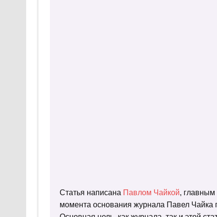
Статья написана
Павлом Чайкой
, главным
момента основания журнала Павел Чайка п
Основная цель, как журнала, так и этой с