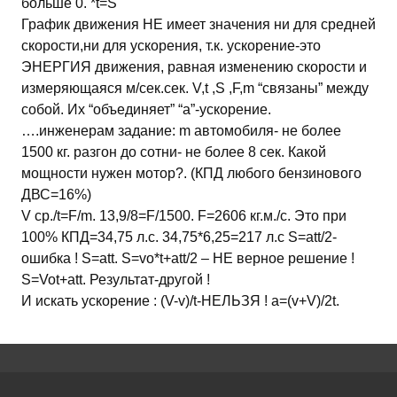
больше 0. *t=S
График движения НЕ имеет значения ни для средней
скорости,ни для ускорения, т.к. ускорение-это
ЭНЕРГИЯ движения, равная изменению скорости и
измеряющаяся м/сек.сек. V,t ,S ,F,m “связаны” между
собой. Их “объединяет” “а”-ускорение.
….инженерам задание: m автомобиля- не более
1500 кг. разгон до сотни- не более 8 сек. Какой
мощности нужен мотор?. (КПД любого бензинового
ДВС=16%)
V ср./t=F/m. 13,9/8=F/1500. F=2606 кг.м./с. Это при
100% КПД=34,75 л.с. 34,75*6,25=217 л.с S=att/2-
ошибка ! S=att. S=vo*t+att/2 – НЕ верное решение !
S=Vot+att. Результат-другой !
И искать ускорение : (V-v)/t-НЕЛЬЗЯ ! a=(v+V)/2t.