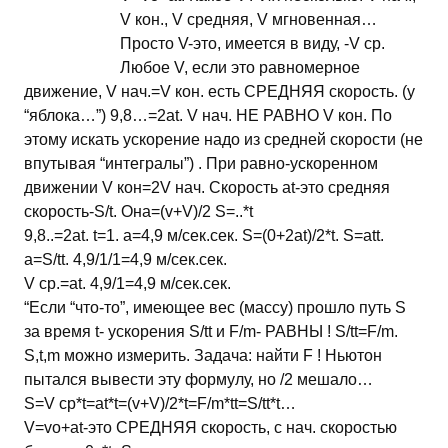
V кон., V средняя, V мгновенная…
Просто V-это, имеется в виду, -V ср.
Любое V, если это равномерное
движение, V нач.=V кон. есть СРЕДНЯЯ скорость. (у
“яблока…”) 9,8…=2at. V нач. НЕ РАВНО V кон. По
этому искать ускорение надо из средней скорости (не
впутывая “интегралы”) . При равно-ускоренном
движении V кон=2V нач. Скорость at-это средняя
скорость-S/t. Она=(v+V)/2 S=..*t
9,8..=2at. t=1. a=4,9 м/сек.сек. S=(0+2at)/2*t. S=att.
a=S/tt. 4,9/1/1=4,9 м/сек.сек.
V ср.=at. 4,9/1=4,9 м/сек.сек.
“Если “что-то”, имеющее вес (массу) прошло путь S
за время t- ускорения S/tt и F/m- РАВНЫ ! S/tt=F/m.
S,t,m можно измерить. Задача: найти F ! Ньютон
пытался вывести эту формулу, но /2 мешало…
S=V ср*t=at*t=(v+V)/2*t=F/m*tt=S/tt*t…
V=vo+at-это СРЕДНЯЯ скорость, с нач. скоростью