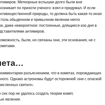
 антимиров. Метеорные вспышки долго были вне
озникает по прихоти ученого: взял и придумал. И если
антивещественной природы, то должна быть какая-то иная
 столь обыденном и привычном явлении нечто
ки, даже невероятное: постоянные, длящиеся изо дня в
едставителями антимиров.
зможность, были, но связаны они, эти основания, не с
ометами.
мета…
 комментарии разъяснением, что в кометах, порождающих
нного. Однако астрономы будут осторожней: они с опаской
численных светил».
сих пор не удалось создать теории комет,
ые явления.