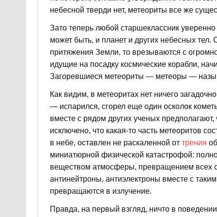
небесной тверди нет, метеориты все же сущес
Зато теперь любой старшеклассник уверенно 
может быть, и планет и других небесных тел. 
притяжения Земли, то врезываются с огромной
идущие на посадку космические корабли, нач
Загоревшиеся метеориты — метеоры — назы
Как видим, в метеоритах нет ничего загадочн
— испарился, сгорел еще один осколок кометы
вместе с рядом других ученых предполагают, 
исключено, что какая-то часть метеоритов со
в небе, оставлен не раскаленной от
трения
об
миниатюрной физической катастрофой: полно
веществом атмосферы, превращением всех с
антинейтроны, антиэлектроны вместе с таким
превращаются в излучение.
Правда, на первый взгляд, ничто в поведени