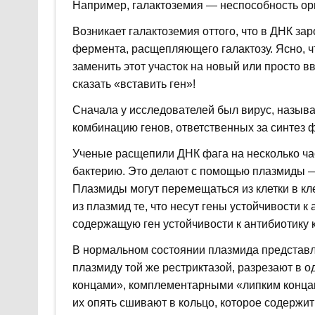
Например, галактоземия — неспособность ор
Возникает галактоземия оттого, что в ДНК за
фермента, расщепляющего галактозу. Ясно, ч
заменить этот участок на новый или просто 
сказать «вставить ген»!
Сначала у исследователей был вирус, называ
комбинацию генов, ответственных за синтез 
Ученые расщепили ДНК фага на несколько ча
бактерию. Это делают с помощью плазмиды 
Плазмиды могут перемещаться из клетки в к
из плазмид те, что несут гены устойчивости 
содержащую ген устойчивости к антибиотику 
В нормальном состоянии плазмида представля
плазмиду той же рестриктазой, разрезают в 
концами», комплементарными «липким концам
их опять сшивают в кольцо, которое содержит