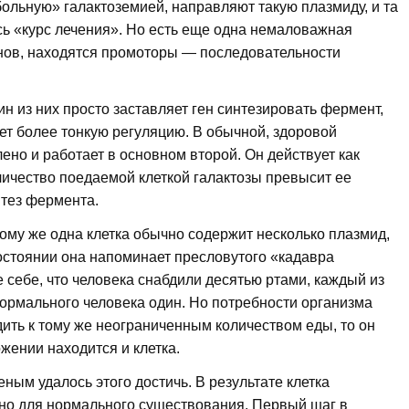
ольную» галактоземией, направляют такую плазмиду, и та
ь «курс лечения». Но есть еще одна немаловажная
генов, находятся промоторы — последовательности
н из них просто заставляет ген синтезировать фермент,
т более тонкую регуляцию. В обычной, здоровой
ено и работает в основном второй. Он действует как
личество поедаемой клеткой галактозы превысит ее
нтез фермента.
ому же одна клетка обычно содержит несколько плазмид,
остоянии она напоминает пресловутого «кадавра
 себе, что человека снабдили десятью ртами, каждый из
нормального человека один. Но потребности организма
бдить к тому же неограниченным количеством еды, то он
ожении находится и клетка.
ым удалось этого достичь. В результате клетка
ужно для нормального существования. Первый шаг в