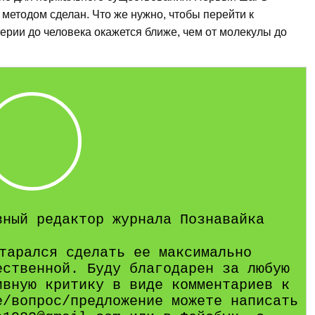
етодом сделан. Что же нужно, чтобы перейти к
терии до человека окажется ближе, чем от молекулы до
вный редактор журнала Познавайка
тарался сделать ее максимально
ественной. Буду благодарен за любую
ивную критику в виде комментариев к
е/вопрос/предложение можете написать