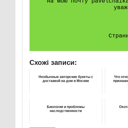
на мою почту pavelchaik
уваж
Стран
Схожі записи:
Необычные авторские букеты с
Что отн
доставкой на дом в Москве
признак
Биология и проблемы
Охот
наследственности