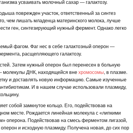
ганизма усваивать молочный сахар — галактозу.
родыша поврежден участок, ответственный за синтез
то, чем лишать младенца материнского молока, лучше
ввести ген, синтезирующий нужный фермент. Однако легко
емый фагом. Фаг нес в себе галактозный оперон —
фермента, расщепляющего галактозу.
стей. Затем нужный оперон был перенесен в больную
— молекулы ДНК, находящейся вне
хромосомы
, в плазме.
летку и доставлять новую информацию. Самые изученные
к антибиотикам. И в нашем случае использовали плазмиду,
кольцину.
ет собой замкнутое кольцо. Его, подействовав на
одном месте. Рождается линейная молекула с «липкими
» оперона. Подействовав на смесь ферментом лигазой,
 оперон и исходную плазмиду. Получена новая, до сих пор