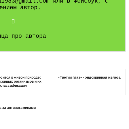
a1983@gmail.com или в Фейсбук, с
ением автор.
ица про автора
осится к живой природе:
«Третий глаз» - эндокринная железа
и живых организмов и их
классификация
а за антивитаминами