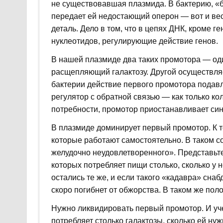
не существовавшая плазмида. В бактерию, «б
передает ей недостающий оперон — вот и вес
деталь. Дело в том, что в цепях ДНК, кроме 
нуклеотидов, регулирующие действие генов.
В нашей плазмиде два таких промотора — оди
расщепляющий галактозу. Другой осуществляе
бактерии действие первого промотора подавл
регулятор с обратной связью — как только ко
потребности, промотор приостанавливает си
В плазмиде доминирует первый промотор. К т
которые работают самостоятельно. В таком с
желудочно неудовлетворенного». Представьте
которых потребляет пищи столько, сколько у 
остались те же, и если такого «кадавра» сна
скоро погибнет от обжорства. В таком же пол
Нужно ликвидировать первый промотор. И учен
потребляет столько галактозы, сколько ей н