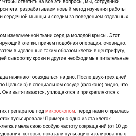
Чтобы ответить на все эти вопросы, мы, сотрудники
рситета, разрабатываем новый метод изучения работы
ни сердечной мышцы и следим за поведением отдельных
ом измельченной ткани сердца молодой крысы. Этот
тирующий клетки, причем подобная операция, очевидно,
 затем выделенные таким образом клетки в центрифугу,
щей сыворотку крови и другие необходимые питательные
дца начинают осаждаться на дно. После двух-трех дней
по Цельсию) в специальном сосуде (флаконе) видно, что
. Они вытягиваются, уплощаются и прикрепляются к
этих препаратов под
микроскопом
, перед нами открылась
еток пульсировали! Примерно одна из ста клеток
клетка имела свою особую частоту сокращений (от 10 до
следования, которые показали пульсацию изолированных