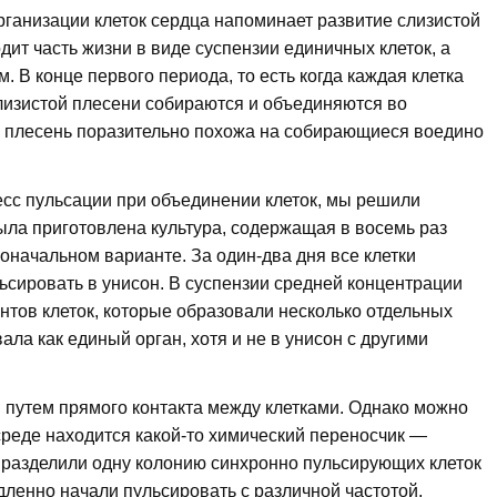
ганизации клеток сердца напоминает развитие слизистой
ит часть жизни в виде суспензии единичных клеток, а
. В конце первого периода, то есть когда каждая клетка
лизистой плесени собираются и объединяются во
ая плесень поразительно похожа на собирающиеся воедино
есс пульсации при объединении клеток, мы решили
ыла приготовлена культура, содержащая в восемь раз
оначальном варианте. За один-два дня все клетки
ульсировать в унисон. В суспензии средней концентрации
нтов клеток, которые образовали несколько отдельных
ала как единый орган, хотя и не в унисон с другими
я путем прямого контакта между клетками. Однако можно
среде находится какой-то химический переносчик —
 разделили одну колонию синхронно пульсирующих клеток
дленно начали пульсировать с различной частотой,