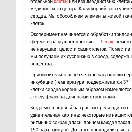
отдельной
клетки
или взаимодействию клеток? 
медицинского центра Калифорнийского униве
сердца. Мы обособляем элементы живой тка
клеток.
Эксперимент начинается с обработки трипсин
фермент разрушает протеин —
белок
, цемен
не нарушает целости самих клеток. Поместив
мы получаем их суспензию в среде, содержа
вещества.
Приблизительно через четыре часа клетки сер
инкубации (температура поддерживается 37° 
клетки сердца коренным образом изменяются
стеклу флакона длинными отростками.
Когда мы в первый раз рассмотрели один из 
удивительная картина: некоторые из наших кл
ритмично сокращалась, причем каждая такая 
150 раз в минуту). До этого проводились ис