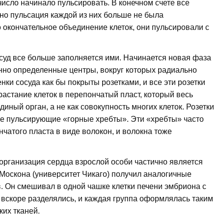
число начинало пульсировать. В конечном счете все
 но пульсация каждой из них больше не была
о окончательное объединение клеток, они пульсировали с
суд все больше заполняется ими. Начинается новая фаза
нно определенные центры, вокруг которых радиально
нки сосуда как бы покрыты розетками, и все эти розетки
астание клеток в перепончатый пласт, который весь
диный орган, а не как совокупность многих клеток. Розетки
ые пульсирующие «горные хребты». Эти «хребты» часто
чатого пласта в виде волокон, и волокна тоже
 организация сердца взрослой особи частично является
. Москона (университет Чикаго) получил аналогичные
в. Он смешивал в одной чашке клетки печени эмбриона с
ок вскоре разделялись, и каждая группа оформлялась таким
ких тканей.