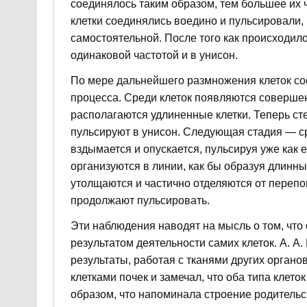
соединялось таким образом, тем большее их 
клетки соединялись воедино и пульсировали,
самостоятельной. После того как происходил
одинаковой частотой и в унисон.
По мере дальнейшего размножения клеток со
процесса. Среди клеток появляются соверше
располагаются удлиненные клетки. Теперь сте
пульсируют в унисон. Следующая стадия — ср
вздымается и опускается, пульсируя уже как е
организуются в линии, как бы образуя длинн
утолщаются и частично отделяются от перепон
продолжают пульсировать.
Эти наблюдения наводят на мысль о том, что
результатом деятельности самих клеток. А. А
результаты, работая с тканями других органо
клетками почек и замечал, что оба типа клет
образом, что напоминала строение родительс