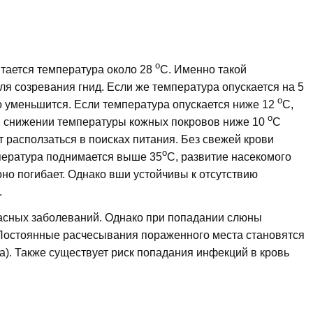
о
тается температура около 28
С. Именно такой
 созревания гнид. Если же температура опускается на 5
о
о уменьшится. Если температура опускается ниже 12
С,
о
ри снижении температуры кожных покровов ниже 10
С
 расползаться в поисках питания. Без свежей крови
о
мпература поднимается выше 35
С, развитие насекомого
оно погибает. Однако вши устойчивы к отсутствию
.
асных заболеваний. Однако при попадании слюны
. Постоянные расчесывания пораженного места становятся
). Также существует риск попадания инфекций в кровь