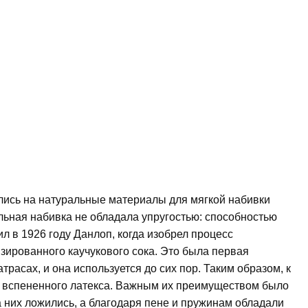
ались на натуральные материалы для мягкой набивки
ьная набивка не обладала упругостью: способностью
л в 1926 году Данлоп, когда изобрел процесс
изированного каучукового сока. Это была первая
расах, и она используется до сих пор. Таким образом, к
з вспененного латекса. Важным их преимуществом было
а них ложились, а благодаря пене и пружинам обладали