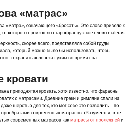
ова «матрас»
ва «матра», означающего «бросать». Это слово привело к
, от которого произошло старофранцузское слово materas.
рхность, скорее всего, представляла собой груды
риала, который можно было бы использовать, чтобы
ятно, сохранить человека сухим во время сна.
е кровати
вана приподнятая кровать, хотя известно, что фараоны
оватях с матрасами. Древние греки и римляне спали на
даже шерстью для тех, кто мог себе это позволить – по
 прообразами современных матрасов. (Разумеется, в те
нутых современных матрасов как
матрасы от пролежней
и