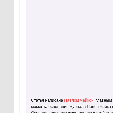
Статья написана
Павлом Чайкой
, главным
момента основания журнала Павел Чайка п
Основная цель, как журнала, так и этой с