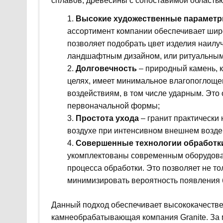
сплавов, древесины с сопоставимой область
Высокие художественные параметр
ассортимент компании обеспечивает широк
позволяет подобрать цвет изделия наил
ландшафтным дизайном, или ритуальным
Долговечность
– природный камень, к
целях, имеет минимальное влагопоглоще
воздействиям, в том числе ударным. Это 
первоначальной формы;
Простота ухода
– гранит практически 
воздухе при интенсивном внешнем возде
Совершенные технологии обработк
укомплектованы современным оборудова
процесса обработки. Это позволяет не то
минимизировать вероятность появления 
Данный подход обеспечивает высококачестве
камнеобрабатывающая компания Granite. За 