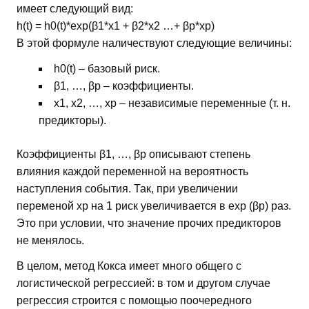
имеет следующий вид:
h(t) = h0(t)*exp(β1*х1 + β2*х2 …+ βр*хр)
В этой формуле наличествуют следующие величины:
h0(t) – базовый риск.
β1, …, βp – коэффициенты.
х1, х2, …, хp – независимые переменные (т. н.
предикторы).
Коэффициенты β1, …, βp описывают степень
влияния каждой переменной на вероятность
наступления события. Так, при увеличении
переменой хр на 1 риск увеличивается в exp (βр) раз.
Это при условии, что значение прочих предикторов
не менялось.
В целом, метод Кокса имеет много общего с
логистической регрессией: в том и другом случае
регрессия строится с помощью поочередного