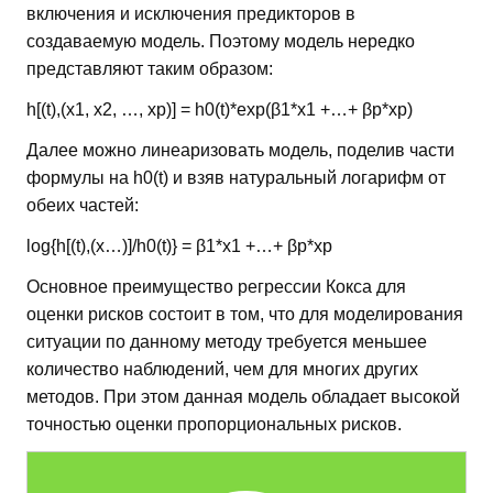
включения и исключения предикторов в
создаваемую модель. Поэтому модель нередко
представляют таким образом:
h[(t),(х1, х2, …, хр)] = h0(t)*exp(β1*х1 +…+ βр*хр)
Далее можно линеаризовать модель, поделив части
формулы на h0(t) и взяв натуральный логарифм от
обеих частей:
log{h[(t),(х…)]/h0(t)} = β1*х1 +…+ βр*хр
Основное преимущество регрессии Кокса для
оценки рисков состоит в том, что для моделирования
ситуации по данному методу требуется меньшее
количество наблюдений, чем для многих других
методов. При этом данная модель обладает высокой
точностью оценки пропорциональных рисков.