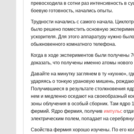
превосходила в сотни раз интенсивность в с
боевую готовность, начались опыты.
Трудности начались с самого начала. Циклотр
было решено поместить основную экспериме
ускорителя. Для этого аппаратуру нужно был
обыкновенного комнатного телефона.
Когда в ходе экспериментов были получены 70
доказать, что получены именно атомы нового 
Давайте на минутку заглянем в ту «кухню», г
ударяясь о тонкую урановую мишень, рождают
Получившиеся в результате столкновения ядра
нем и медленно оседают на своеобразный к
зоны облучения в особый сборник. Там ядро 1
фермий. Ядро фермия, получив
импульс
отда
электрическим полем, попадает на серебряну
Свойства фермия хорошо изучены. По его ко