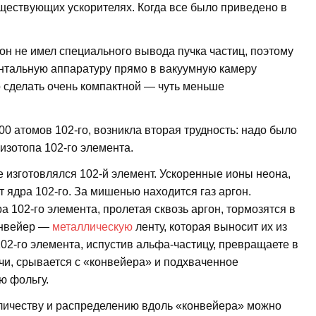
уществующих ускорителях. Когда все было приведено в
он не имел специального вывода пучка частиц, поэтому
нтальную аппаратуру прямо в вакуумную камеру
о сделать очень компактной — чуть меньше
0 атомов 102-го, возникла вторая трудность: надо было
изотопа 102-го элемента.
де изготовлялся 102-й элемент. Ускоренные ионы неона,
 ядра 102-го. За мишенью находится газ аргон.
 102-го элемента, пролетая сквозь аргон, тормозятся в
онвейер —
металлическую
ленту, которая выносит их из
02-го элемента, испустив альфа-частицу, превращаете в
чи, срывается с «конвейера» и подхваченное
ю фольгу.
личеству и распределению вдоль «конвейера» можно