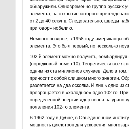
обнаружили. Одновременно группа русских уче
элемента, на открытие которого претендовали
от 2 до 40 секунд. Следовательно, шведы наб
приговор» нобелию.
Немного позднее, в 1958 году, американцы об
элемента. Это был первый, но несколько неу
102-й элемент можно получить, бомбардируя
(порядковый помер 10). Теоретически все ясно
одним из ста миллионов случаев. Дело в том, 
приносит с собой слишком много энергии. Об
разлетается на два осколка. И лишь одно из 
превращается в «холодное» ядро 102-го. При
определенной энергии ядер неона на уранов
появления 102-го элемента.
В 1962 году в Дубне, в Объединенном инстит
мощность циклотрон для ускорения многозаря