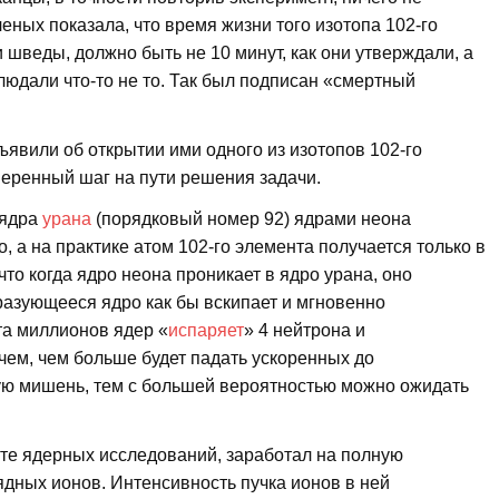
ных показала, что время жизни того изотопа 102-го
 шведы, должно быть не 10 минут, как они утверждали, а
людали что-то не то. Так был подписан «смертный
ъявили об открытии ими одного из изотопов 102-го
веренный шаг на пути решения задачи.
 ядра
урана
(порядковый номер 92) ядрами неона
, а на практике атом 102-го элемента получается только в
что когда ядро неона проникает в ядро урана, оно
разующееся ядро как бы вскипает и мгновенно
ста миллионов ядер «
испаряет
» 4 нейтрона и
чем, чем больше будет падать ускоренных до
ую мишень, тем с большей вероятностью можно ожидать
уте ядерных исследований, заработал на полную
дных ионов. Интенсивность пучка ионов в ней