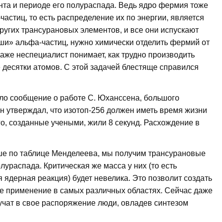
ента и периоде его полураспада. Ведь ядро фермия тоже
частиц, то есть распределение их по энергии, является
других трансурановых элементов, и все они испускают
ши» альфа-частиц, нужно химически отделить фермий от
даже неспециалист понимает, как трудно производить
 десятки атомов. С этой задачей блестяще справился
шло сообщение о работе С. Юханссена, большого
 утверждал, что изотоп-256 должен иметь время жизни
го, созданные учеными, жили 8 секунд. Расхождение в
ьше по таблице Менделеева, мы получим трансурановые
ураспада. Критическая же масса у них (то есть
 ядерная реакция) будет невелика. Это позволит создать
е применение в самых различных областях. Сейчас даже
лучат в свое распоряжение люди, овладев синтезом