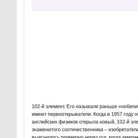
102-й элемент. Его называли раньше «нобели
имеют первооткрыватели. Когда в 1957 году 
английских физиков открыла новый, 102-й эле
знаменитого соотечественника – изобретател
выяснилось примерно через год, когда америк