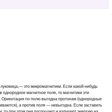
 луковица,— это микромагнитики. Если какой-нибудь
 в однородное магнитное поле, то магнитики эти
го. Ориентация по полю выгодна протонам (однородные
иваются), а против поля — невыгодна. Если заставить
, то при этом они поглощают и излучают энергию на