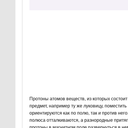
Протоны атомов веществ, из которых состоит
предмет, например ту же луковицу, поместить
ориентируются как по полю, так и против не
полюса отталкиваются, а разнородные притяг
протоны в магнитном поле развернуться в нем