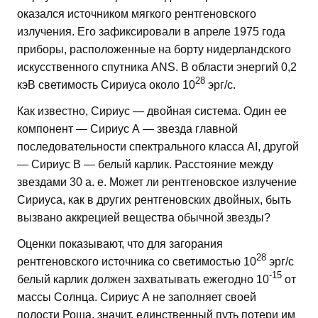
оказался источником мягкого рентгеновского
излучения. Его зафиксировали в апреле 1975 года
приборы, расположенные на борту нидерландского
искусственного спутника ANS. В области энергий 0,2
28
кэВ светимость Сириуса около 10
эрг/с.
Как известно, Сириус — двойная система. Один ее
компонент — Сириус А — звезда главной
последовательности спектрального класса AI, другой
— Сириус В — белый карлик. Расстояние между
звездами 30 а. е. Может ли рентгеновское излучение
Сириуса, как в других рентгеновских двойных, быть
вызвано аккрецией вещества обычной звезды?
Оценки показывают, что для загорания
28
рентгеновского источника со светимостью 10
эрг/с
-15
белый карлик должен захватывать ежегодно 10
от
массы Солнца. Сириус А не заполняет своей
полости Роша, значит, единственный путь потери им